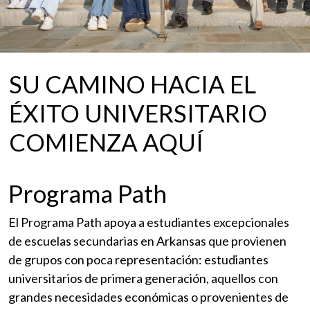
La concesión de becas académicas se seguirá
otorgando mientras existan fondos disponibles.
1 de may.
SU CAMINO HACIA EL
ÉXITO UNIVERSITARIO
Fecha límite para aceptar o rechazar la oferta
COMIENZA AQUÍ
de beca por mérito de la Universidad de
Arkansas.
Programa Path
El Programa Path apoya a estudiantes excepcionales
de escuelas secundarias en Arkansas que provienen
de grupos con poca representación: estudiantes
universitarios de primera generación, aquellos con
grandes necesidades económicas o provenientes de