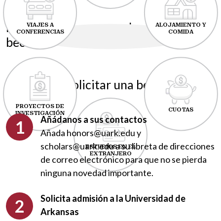
Formas en las que puede utilizar su
VIAJES A
ALOJAMIENTO Y
CONFERENCIAS
COMIDA
beca
Pasos para solicitar una beca
meritoria
PROYECTOS DE
CUOTAS
INVESTIGACIÓN
Añádanos a sus contactos
Añada honors@uark.edu y
scholars@uark.edu a su libreta de direcciones
ESTUDIOS EN EL
EXTRANJERO
de correo electrónico para que no se pierda
ninguna novedad importante.
Solicita admisión a la Universidad de
Arkansas