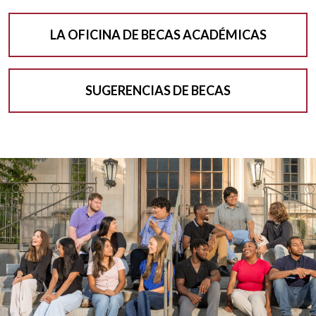
A principios de mar.
LA OFICINA DE BECAS ACADÉMICAS
Entrevistas en el campus para los finalistas de
las becas meritorias.
SUGERENCIAS DE BECAS
Consejos para la entrevista y preguntas
frecuentes
A mediados de marzo.
Los becarios recibirán la notificación de la
concesión de la beca.
Mar. y abr.