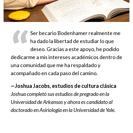
1 de feb.
Fecha límite definitiva para la solicitud de becas
Ser becario Bodenhamer realmente me
meritorias y académicas. Para los solicitantes
ha dado la libertad de estudiar lo que
de becas meritorias, esta es también la fecha
deseo. Gracias a este apoyo, he podido
límite para la presentación de cartas de
dedicarme a mis intereses académicos dentro de
recomendación.
una comunidad que me ha respaldado y
15 de feb.
acompañado en cada paso del camino.
—Joshua Jacobs, estudios de cultura clásica
Joshua completó sus estudios de pregrado en la
A los estudiantes seleccionados como finalistas
Universidad de Arkansas y ahora es candidato al
para las becas de la Facultad de Honores,
doctorado en Asiriología en la Universidad de Yale.
Sturgis y Bodenhamer se les invitará por correo
electrónico a una entrevista en el campus.