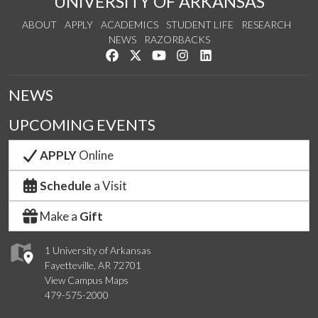
UNIVERSITY OF ARKANSAS
ABOUT
APPLY
ACADEMICS
STUDENT LIFE
RESEARCH
NEWS
RAZORBACKS
Like us on Facebook
Follow us on Twitter
Watch us on YouTube
See us on Instagram
Connect with us on Link
NEWS
UPCOMING EVENTS
APPLY
Online
Schedule
a Visit
Make a
Gift
1 University of Arkansas
Fayetteville, AR 72701
View Campus Maps
479-575-2000