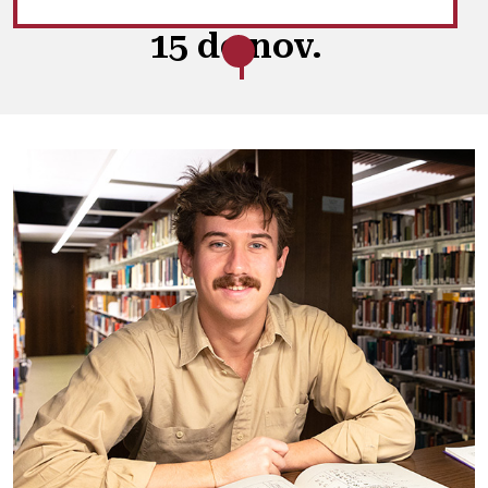
15 de nov.
Los estudiantes que presenten su solicitud de
becas académicas antes de esta fecha recibirán
prioridad. Las solicitudes enviadas
posteriormente solo se tendrán en cuenta si
aún quedan fondos disponibles.
15 de ene.
Para que lo consideren en la concesión de
becas meritorias y académicas, debe solicitar la
admisión a la Universidad antes de esta fecha.